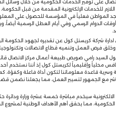
صال على توفير الخدمات الحكومية من خلال وسائل اتص
م اللازم للخدمات الإلكترونية المقدمة من قبل الحكومة
تواجد المواطن فعلياً في المؤسسة للحصول على المعلوم
قات الدوام الرسمي وفي أيام العطل الرسمية أيضاً، وين
.
ارة شركة كريستل كول عن تقديره لجهود الحكومة الرشي
خلق فرص العمل وتنميه قطاع الاتصالات وتكنولوجيا 
ل السيد رامي صويص طبيعة أعمال مركز الاتصال قائلاً:
افس محلياً وإقليمياً لكريستل كول إذ أننا نستخدم أح
 وسرية قاعدة معلوماتنا لتكون أداة فاعلة وكفؤة، ك
باشر مع الجمهور لتسيير العمل، مما يجعلنا نضمن ق
 الالكترونية سيخدم مباشرة خمسة عشرة وزارة ودائرة ح
حكومية، مما يحقق أهم الأهداف الوطنية لمشروع الحكوم