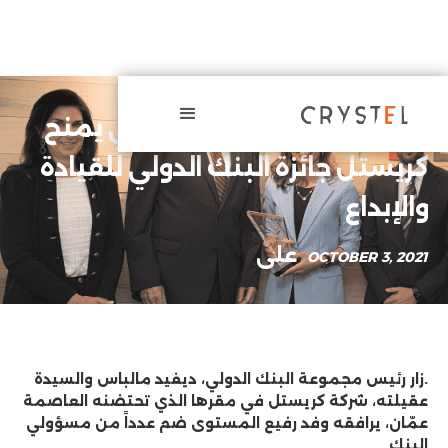
رئيس مجموعة البنك الدولي يمنح
كريستل جائزة البنك الدولي للقيادة
والإبداع
على
OCTOBER 3, 2021
.زار رئيس مجموعة البنك الدولي، ديفيد مالباس والسيدة
عقيلته، شركة كريستل في مقرها الذي تحتضنه العاصمة
عمّان، يرافقه وفد رفيع المستوى ضم عدداً من مسؤولي
البنك