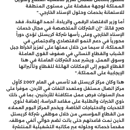
المملكة لوجهة مفضلة على مستوى المنطقة
للاستعانة بخدمات وحلول الإسناد الخارجي."
أما وزير الاقتصاد الرقمي والريادة، أحمد الهناندة، فقد
صرح قائلاً: "إن الشركات المتخصصة في مجال خدمات
الإسناد الخارجي وعلى رأسها شركة كريستل تؤدي دوراً
محورياً في دعم النمو الاقتصادي والاجتماعي في
المملكة، لا سيما من خلال عملها على تعزيز انخراط جيل
الشباب والقطاع النسائي في صفوف القوى العاملة
وسوق العمل. ويشير عدد الشركات العاملة في هذا
القطاع اليوم إلى الإمكانات الهائلة للقطاع وتأثيراتها
الإيجابية على المملكة."
هذا وكان مركز كريستل قد تأسس في العام 2007 كأول
مركز اتصال مستقل ومتعدد اللغات في الأردن، موفراً على
مدار السنوات فرص عمل متكافئة للأردنيين، بما في ذلك
ذوي الخبرات والطلبة على مقاعد الدراسة، إضافة لذوي
التحديات والاحتياجات الخاصة. ويخدم المركز اليوم العملاء
من القطاع المؤسسي من خلال موظفي شركة كريستل
الذين نمت قاعدتهم حتى باتت تضم حوالي ألفي موظف،
مقدماً خدماته وحلوله عبر مكاتبه التشغيلية المنتشرة