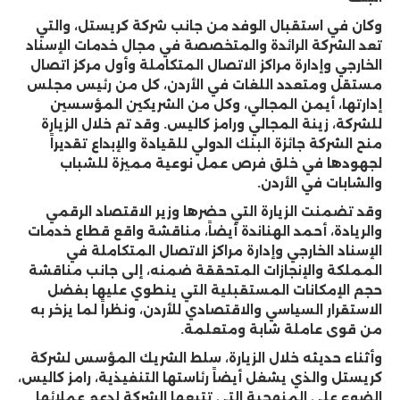
وكان في استقبال الوفد من جانب شركة كريستل، والتي
تعد الشركة الرائدة والمتخصصة في مجال خدمات الإسناد
الخارجي وإدارة مراكز الاتصال المتكاملة وأول مركز اتصال
مستقل ومتعدد اللغات في الأردن، كل من رئيس مجلس
إدارتها، أيمن المجالي، وكل من الشريكين المؤسسين
للشركة، زينة المجالي ورامز كاليس. وقد تم خلال الزيارة
منح الشركة جائزة البنك الدولي للقيادة والإبداع تقديراً
لجهودها في خلق فرص عمل نوعية مميزة للشباب
والشابات في الأردن.
وقد تضمنت الزيارة التي حضرها وزير الاقتصاد الرقمي
والريادة، أحمد الهناندة أيضاً، مناقشة واقع قطاع خدمات
الإسناد الخارجي وإدارة مراكز الاتصال المتكاملة في
المملكة والإنجازات المتحققة ضمنه، إلى جانب مناقشة
حجم الإمكانات المستقبلية التي ينطوي عليها بفضل
الاستقرار السياسي والاقتصادي للأردن، ونظراً لما يزخر به
من قوى عاملة شابة ومتعلمة.
وأثناء حديثه خلال الزيارة، سلط الشريك المؤسس لشركة
كريستل والذي يشغل أيضاً رئاستها التنفيذية، رامز كاليس،
الضوء على المنهجية التي تتبعها الشركة لدعم عملائها