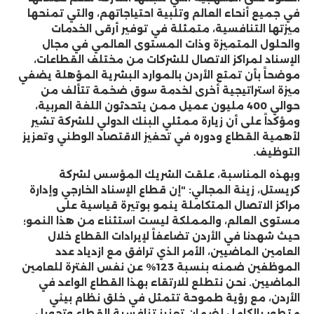
في جميع أنحاء العالم وتلبية احتياجاتهم، والتي تمنحها
ميزتها التنافسية، متمثلة في توفير أرقى الخدمات
والحلول المتميزة وذات المستوى العالمي في مجال
الإسناد لمراكز الاتصال للشركات من مختلف القطاعات،
موضحاً بأن تمتع الأردن بالموارد البشرية المؤهلة يضفي
ميزة استراتيجية أخرى لخدمة سوق ضخمة تتألف من
حوالي 400 مليون عميل ممن يتحدثون اللغة العربية،
ومؤكداً على أن زيارة ممثلي البنك الدولي للشركة تشير
لأهمية القطاع ودوره في تحفيز الاقتصاد الوطني وتعزيز
التوظيف.
وبهذه المناسبة، علقت الشريك المؤسس لشركة
كريستل، زينة المجالي: "إن قطاع الإسناد الخارجي وإدارة
مراكز الاتصال المتكاملة ينمو بوتيرة قياسية على
مستوى العالم، والمملكة ليست استثناء من هذا النمو؛
حيث شهدنا في الأردن تضاعفاً لإيرادات القطاع خلال
العامين الماضيين، الأمر الذي ترافق مع ازدياد عدد
الموظفين ضمنه بنسبة 123% عن نفس الفترة للعامين
الماضيين. نحن نتطلع للارتقاء بهذا القطاع الواعد في
الأردن، مع رؤية طموحة تتمثل في خلق نظام بيئي
متطور بالكامل لضمان تعزيز تنافسية القطاع وتحويل